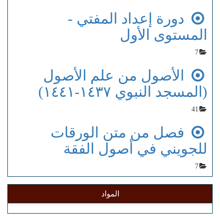
دورة إعداد المفتي -
المستوى الأول
7
الأصول من علم الأصول
(المسجد النبوي ١٤٣٧-١٤٤١)
41
فصل من متن الورقات
للجويني في أصول الفقة
7
المواد