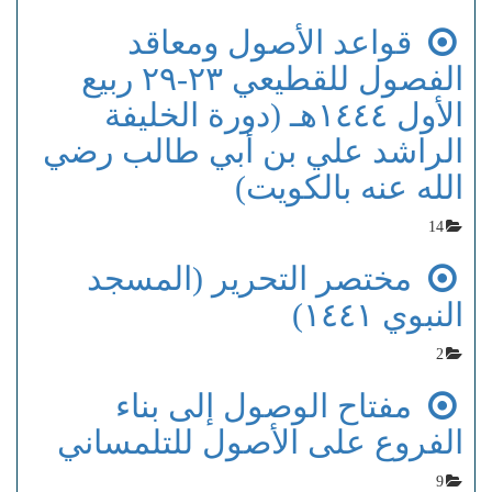
قواعد الأصول ومعاقد
الفصول للقطيعي ٢٣-٢٩ ربيع
الأول ١٤٤٤هـ (دورة الخليفة
الراشد علي بن أبي طالب رضي
الله عنه بالكويت)
14
مختصر التحرير (المسجد
النبوي ١٤٤١)
2
مفتاح الوصول إلى بناء
الفروع على الأصول للتلمساني
9