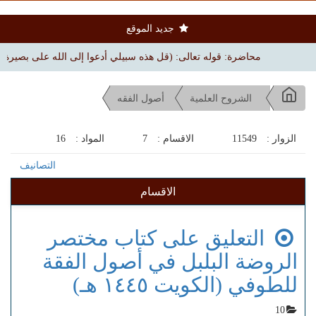
جديد الموقع
محاضرة: قوله تعالى: (قل هذه سبيلي أدعوا إلى الله على بصيرة) | بجامع الم
الشروح العلمية
أصول الفقه
الزوار :
11549
الاقسام :
7
المواد :
16
التصانيف
الاقسام
التعليق على كتاب مختصر
الروضة البلبل في أصول الفقة
للطوفي (الكويت ١٤٤٥ هـ)
10