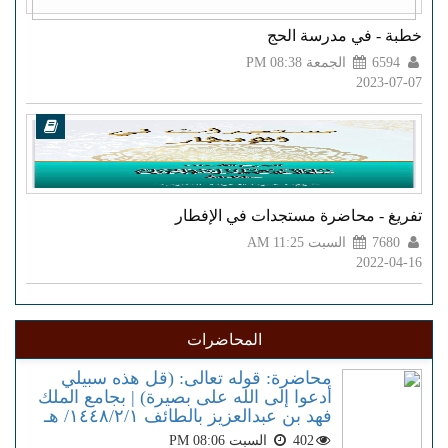
خطبة - في مدرسة الحج
6594
الجمعة PM 08:38
2023-07-07
تفريغ - محاضرة مستجدات في الإفطار
7680
السبت AM 11:25
2022-04-16
المحاضرات
محاضرة: قوله تعالى: (قل هذه سبيلي
أدعوا إلى الله على بصيرة) | بجامع الملك
فهد بن عبدالعزيز بالطائف ١٤٤٨/٢/١/ هـ
402
السبت PM 08:06