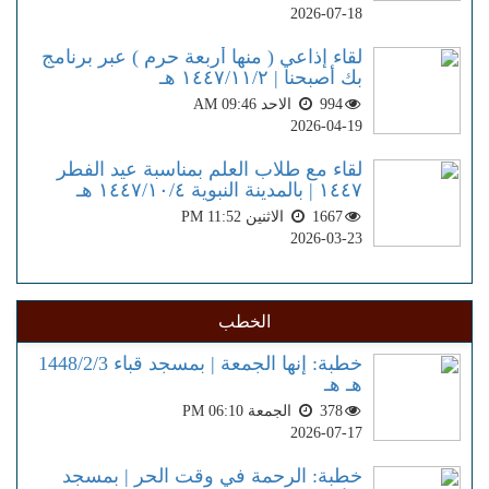
2026-07-18
لقاء إذاعي ( منها أربعة حرم ) عبر برنامج
بك أصبحنا | ١٤٤٧/١١/٢ هـ
994
الاحد AM 09:46
2026-04-19
لقاء مع طلاب العلم بمناسبة عيد الفطر
١٤٤٧ | بالمدينة النبوية ١٤٤٧/١٠/٤ هـ
1667
الاثنين PM 11:52
2026-03-23
الخطب
خطبة: إنها الجمعة | بمسجد قباء 1448/2/3
هـ هـ
378
الجمعة PM 06:10
2026-07-17
خطبة: الرحمة في وقت الحر | بمسجد