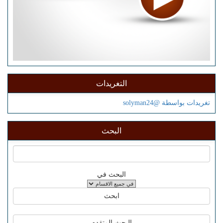
التغريدات
تغريدات بواسطة @solyman24
البحث
البحث في