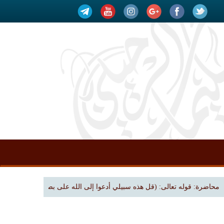
اضرة: قوله تعالى: (قل هذه سبيلي أدعوا إلى الله على بصيرة) | بجامع الملك فهد بن عبدا