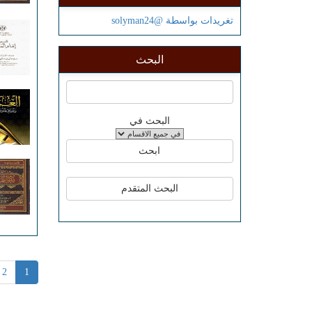
تغريدات بواسطة @solyman24
البحث
البحث في
2
1