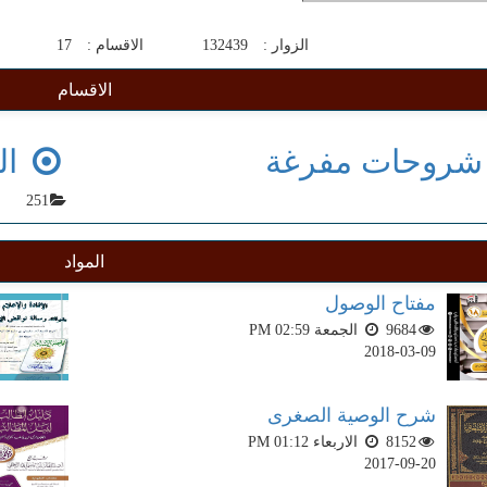
الزوار :
132439
الاقسام :
17
ا
الاقسام
روحات مفرغة
ال
251
المواد
مفتاح الوصول
9684
الجمعة PM 02:59
2018-03-09
شرح الوصية الصغرى
8152
الاربعاء PM 01:12
2017-09-20