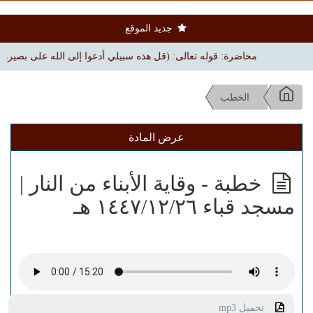
جديد الموقع
محاضرة: قوله تعالى: (قل هذه سبيلي أدعوا إلى الله على بصيرة) | بجامع ال
الخطب
عرض المادة
خطبة - وقاية الأبناء من النار |
مسجد قباء ١٤٤٧/١٢/٢٦ هـ
تحميل mp3