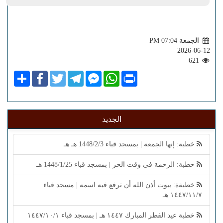
الجمعة PM 07:04
2026-06-12
621
Share
Facebook
Twitter
Telegram
Facebook
WhatsApp
Print
Messenger
الجديد
خطبة: إنها الجمعة | بمسجد قباء 1448/2/3 هـ هـ
خطبة: الرحمة في وقت الحر | بمسجد قباء 1448/1/25 هـ
خطبةة: بيوت أذن الله أن ترفع فيه اسمه | مسجد قباء
١٤٤٧/١١/٧ هـ
خطبة عيد الفطر المبارك ١٤٤٧ هـ | بمسجد قباء ١٤٤٧/١٠/١