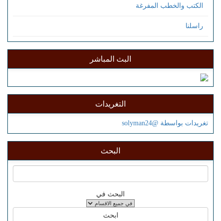
الكتب والخطب المفرغة
راسلنا
البث المباشر
التغريدات
تغريدات بواسطة @solyman24
البحث
البحث في