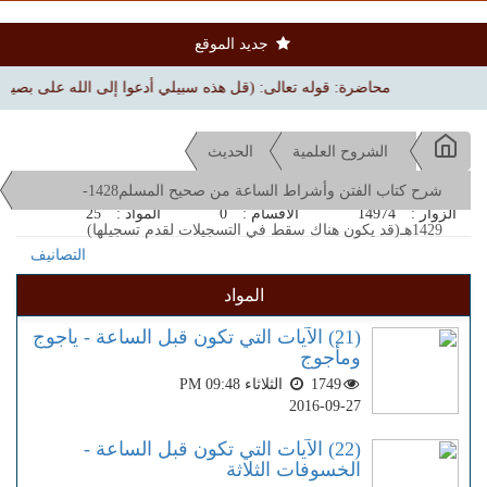
جديد الموقع
محاضرة: قوله تعالى: (قل هذه سبيلي أدعوا إلى الله على بصيرة) | بجامع 
الشروح العلمية
الحديث
شرح كتاب الفتن وأشراط الساعة من صحيح المسلم1428-
الزوار :
14974
الاقسام :
0
المواد :
25
1429هـ(قد يكون هناك سقط في التسجيلات لقدم تسجيلها)
التصانيف
المواد
(21) الآيات التي تكون قبل الساعة - يأجوج
ومأجوج
1749
الثلاثاء PM 09:48
2016-09-27
(22) الآيات التي تكون قبل الساعة -
الخسوفات الثلاثة