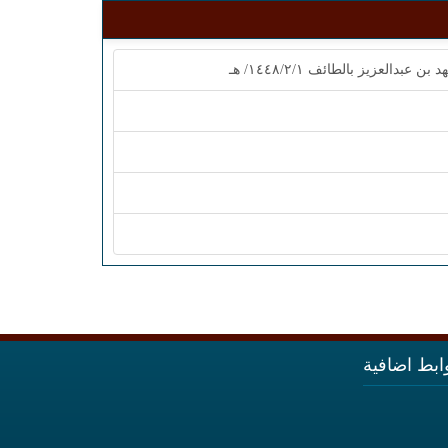
لعزيز بالطائف ١٤٤٨/٢/١/ هـ
ابط اضافية