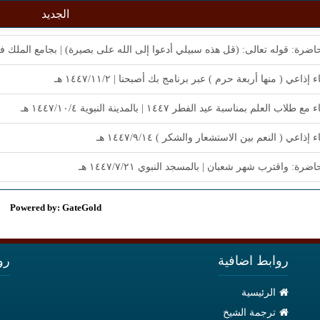
الجديد
ضرة: قوله تعالى: (قل هذه سبيلي أدعوا إلى الله على بصيرة) | بجامع الملك فهد بن عبدا
 إذاعي ( منها أربعة حرم ) عبر برنامج بك أصبحنا | ١٤٤٧/١١/٢ هـ
مع طلاب العلم بمناسبة عيد الفطر ١٤٤٧ | بالمدينة النبوية ١٤٤٧/١٠/٤ هـ
 إذاعي ( النعم بين الاستشعار والشكر ) ١٤٤٧/٩/١٤ هـ
رة: واقترب شهر شعبان | بالمسجد النبوي ١٤٤٧/٧/٢١ هـ
Powered by: GateGold
روابط اضافية
رو
الرئيسية
ترجمة الشيخ