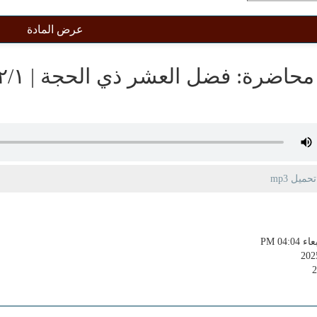
عرض المادة
حاضرة: فضل العشر ذي الحجة | ١٤٤٦/١٢/١ هـ
يل mp3
PM 04:04
202