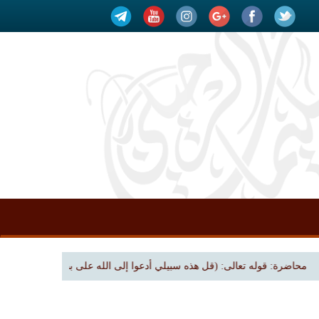
حاضرة: قوله تعالى: (قل هذه سبيلي أدعوا إلى الله على بصيرة) | بجامع الملك فهد بن عب