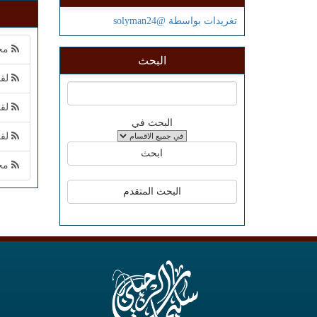
تغريدات بواسطة @solyman24
محا
البحث
لقاء
لقاء 
البحث في
لقاء
محاض