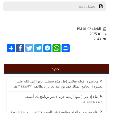
تحميل mp3
الثلاثاء PM 01:02
2025-01-14
2043
Share
Facebook
Twitter
Telegram
Facebook
WhatsApp
Print
Messenger
الجديد
محاضرة: قوله تعالى: (قل هذه سبيلي أدعوا إلى الله على
بصيرة) | بجامع الملك فهد بن عبدالعزيز بالطائف ١٤٤٨/٢/١/ هـ
لقاء إذاعي ( منها أربعة حرم ) عبر برنامج بك أصبحنا |
١٤٤٧/١١/٢ هـ
لقاء مع طلاب العلم بمناسبة عيد الفطر ١٤٤٧ | بالمدينة النبوية