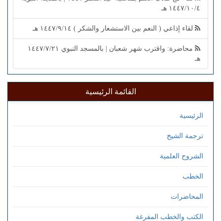
١٤٤٧/١٠/٤ هـ
لقاء إذاعي ( النعم بين الاستشعار والشكر ) ١٤٤٧/٩/١٤ هـ
محاضرة: واقترب شهر شعبان | بالمسجد النبوي ١٤٤٧/٧/٢١
هـ
القائمة الرئيسية
الرئيسية
ترجمة الشيخ
الشروح العلمية
الخطب
المحاضرات
الكتب والخطب المفرغة