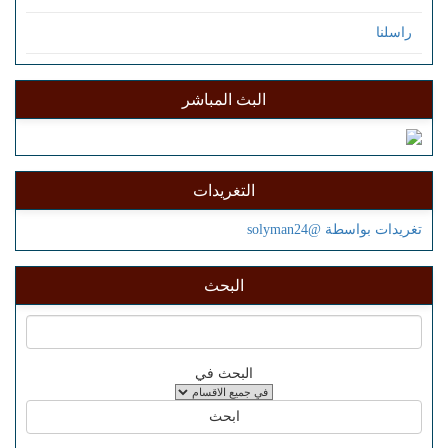
راسلنا
البث المباشر
التغريدات
تغريدات بواسطة @solyman24
البحث
البحث في