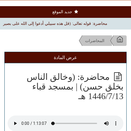
جديد الموقع
محاضرة: قوله تعالى: (قل هذه سبيلي أدعوا إلى الله على بصيرة) | بجامع ال
المحاضرات
عرض المادة
محاضرة: (وخالق الناس
بخلق حسن) | بمسجد قباء
1446/7/13 هـ