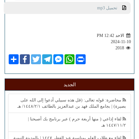
تحميل mp3
الاحد PM 12:42
2024-11-10
2018
Share
Facebook
Twitter
Telegram
Facebook
WhatsApp
Print
Messenger
الجديد
محاضرة: قوله تعالى: (قل هذه سبيلي أدعوا إلى الله على
بصيرة) | بجامع الملك فهد بن عبدالعزيز بالطائف ١٤٤٨/٢/١/ هـ
لقاء إذاعي ( منها أربعة حرم ) عبر برنامج بك أصبحنا |
١٤٤٧/١١/٢ هـ
لقاء مع طلاب العلم بمناسبة عيد الفطر ١٤٤٧ | بالمدينة النبوية