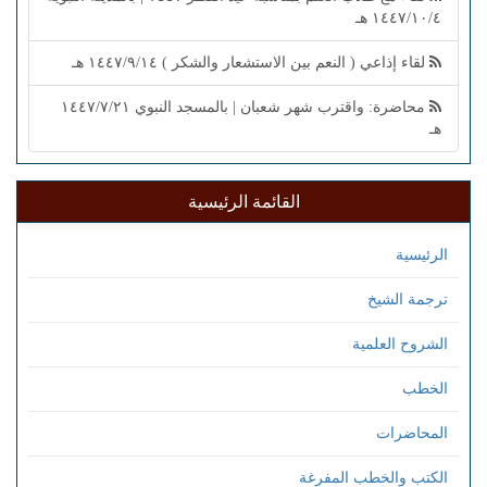
١٤٤٧/١٠/٤ هـ
لقاء إذاعي ( النعم بين الاستشعار والشكر ) ١٤٤٧/٩/١٤ هـ
محاضرة: واقترب شهر شعبان | بالمسجد النبوي ١٤٤٧/٧/٢١
هـ
القائمة الرئيسية
الرئيسية
ترجمة الشيخ
الشروح العلمية
الخطب
المحاضرات
الكتب والخطب المفرغة