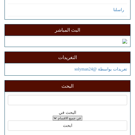
راسلنا
البث المباشر
التغريدات
تغريدات بواسطة @solyman24
البحث
البحث في