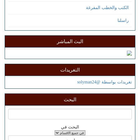
الكتب والخطب المفرغة
راسلنا
البث المباشر
التغريدات
تغريدات بواسطة @solyman24
البحث
البحث في