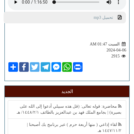
تحميل mp3
السبت AM 01:47
2024-04-06
2915
Share
Facebook
Twitter
Telegram
Facebook
WhatsApp
Print
Messenger
الجديد
محاضرة: قوله تعالى: (قل هذه سبيلي أدعوا إلى الله على
بصيرة) | بجامع الملك فهد بن عبدالعزيز بالطائف ١٤٤٨/٢/١/ هـ
لقاء إذاعي ( منها أربعة حرم ) عبر برنامج بك أصبحنا |
١٤٤٧/١١/٢ هـ