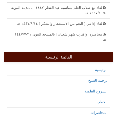
لقاء مع طلاب العلم بمناسبة عيد الفطر ١٤٤٧ | بالمدينة النبوية
١٤٤٧/١٠/٤ هـ
لقاء إذاعي ( النعم بين الاستشعار والشكر ) ١٤٤٧/٩/١٤ هـ
محاضرة: واقترب شهر شعبان | بالمسجد النبوي ١٤٤٧/٧/٢١
هـ
القائمة الرئيسية
الرئيسية
ترجمة الشيخ
الشروح العلمية
الخطب
المحاضرات