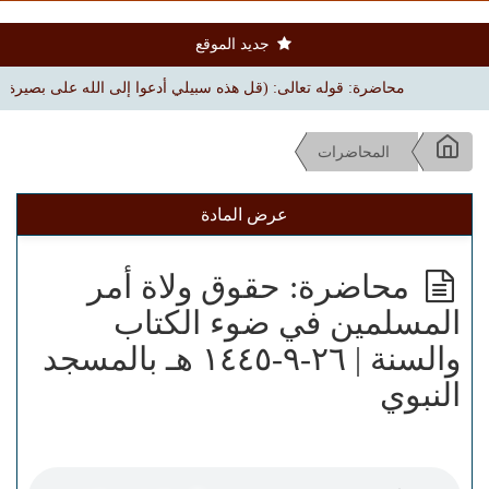
جديد الموقع
محاضرة: قوله تعالى: (قل هذه سبيلي أدعوا إلى الله على بصيرة) | بجامع الم
المحاضرات
عرض المادة
محاضرة: حقوق ولاة أمر
المسلمين في ضوء الكتاب
والسنة | ٢٦-٩-١٤٤٥ هـ بالمسجد
النبوي