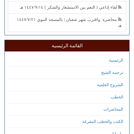
لقاء إذاعي ( النعم بين الاستشعار والشكر ) ١٤٤٧/٩/١٤ هـ
محاضرة: واقترب شهر شعبان | بالمسجد النبوي ١٤٤٧/٧/٢١
هـ
القائمة الرئيسية
الرئيسية
ترجمة الشيخ
الشروح العلمية
الخطب
المحاضرات
الكتب والخطب المفرغة
راسلنا