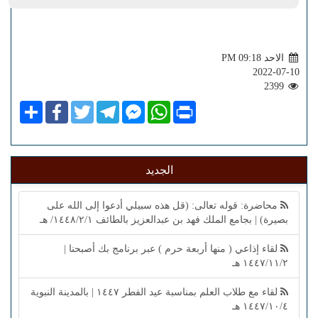
الاحد PM 09:18
2022-07-10
2399
Share
Facebook
Twitter
Telegram
Facebook
WhatsApp
Print
Messenger
الجديد
محاضرة: قوله تعالى: (قل هذه سبيلي أدعوا إلى الله على
بصيرة) | بجامع الملك فهد بن عبدالعزيز بالطائف ١٤٤٨/٢/١/ هـ
لقاء إذاعي ( منها أربعة حرم ) عبر برنامج بك أصبحنا |
١٤٤٧/١١/٢ هـ
لقاء مع طلاب العلم بمناسبة عيد الفطر ١٤٤٧ | بالمدينة النبوية
١٤٤٧/١٠/٤ هـ